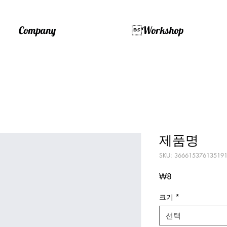
Company
Workshop
제품명
SKU: 36661537613519
가
₩8
격
크기
*
선택